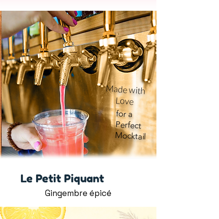
Made with
Love
for a
Perfect
Mocktail
Le Petit Piquant
Gingembre épicé