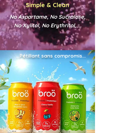
Simple & Clean
No Aspartame, No Sucralose,
No Xylitol, No Erythritol, ...
...Pétillant sans
compromis...