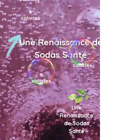
5
calories
Une Renaissance de
Sodas Santé
5
calories
5
calories
Une
Renaissance
de Sodas
Santé