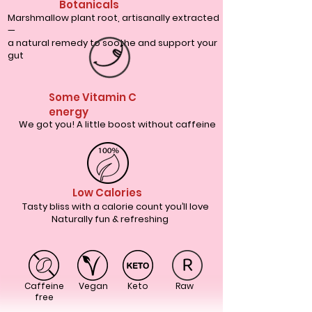
Botanicals
Marshmallow plant root, artisanally extracted
—
a natural remedy to soothe and support your
gut
Some Vitamin C
energy
We got you! A little boost without caffeine
Low Calories
Tasty bliss with a calorie count you’ll love
Naturally fun &
refreshing
Caffeine
Vegan
Keto
Raw
free