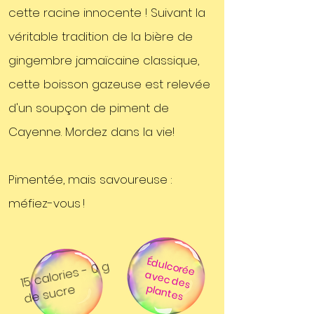
cette racine innocente ! Suivant la
véritable tradition de la bière de
gingembre
jamaïcaine classique,
cette boisson gazeuse est relevée
d'un soupçon de piment de
Ca
yenne. Mor
dez dans la vie!
Pimentée, mais savoureuse :
méfiez-vous !
Éd
u
lc
o
ré
e
ve
c
d
e
s
la
n
te
15
c
al
ori
es - 0
g
d
e su
cr
a
e
p
s